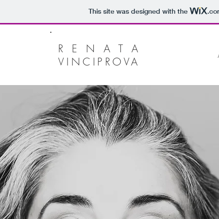
This site was designed with the
.co
R E N A T A
VINCIPROVA