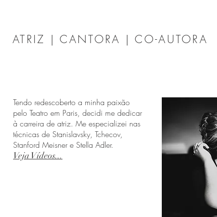
ATRIZ | CANTORA | CO-AUTORA
Tendo redescoberto a minha paixão
pelo Teatro em Paris, decidi me dedicar
à carreira de atriz. Me especializei nas
técnicas de Stanislavsky, Tchecov,
Stanford Meisner e Stella Adler.
Veja Vídeos...