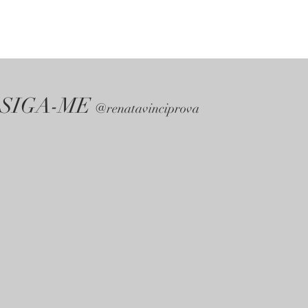
SIGA-ME
@renatavinciprova